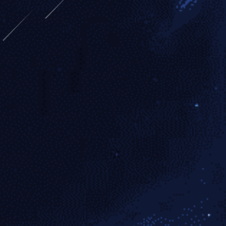
亚洲体育服务平台大奖
2022 年度综合类数字体育平台荣誉奖项，肯定平
台服务能力。
2025 年