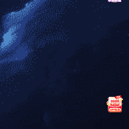
用户满意度大奖
JBO竞博(中国)官方网站 用户活跃度与续访率连续
三年领先，综合评分稳定保持高位。
。