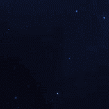
提升老旧设备兼容性，视觉显示更统一。
2024 年
2023 年
JBO竞博官网
JBO竞博官网官方网站
河
【WWW.KY1.AC】官网认证:手机版、
su
app下载、登录入口、官方网站、网