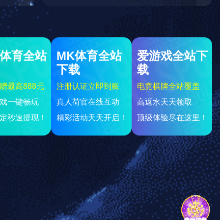
与观赛体验。