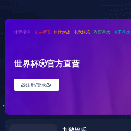
一、协议说明
在您访问、注册或使用JBO
款。
二、用户注册与信息
用户需确保所提交的注册资料
户。