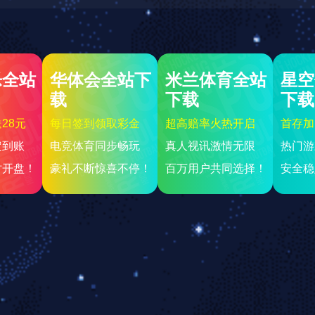
欢迎通过以下方式与我们联系：
om
荣誉与成就
官网 在多个国际赛事科技平台评比中脱颖而出，持续提升安全性