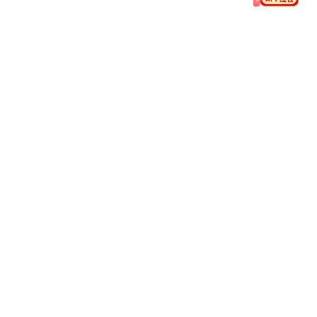
在意甲联赛的激烈竞争中，最新的积分榜成为球迷们讨论的
焦点。尤文...
2026-06-18
湖人重生之路近期15场比赛战绩联盟第二