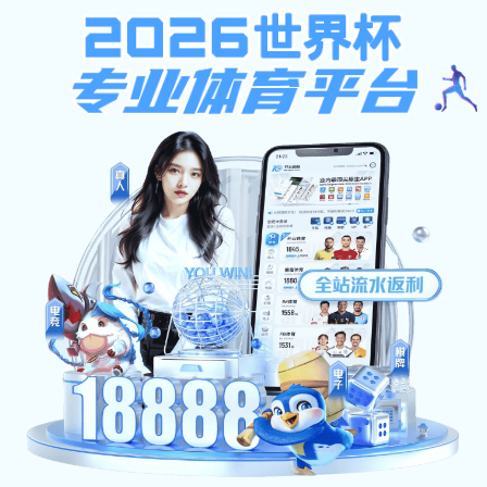
注册入口
JBO竞博官网
APP与网页版入
口｜畅享全球体育赛事与数据
服务
欢迎访问
JBO竞博官网
，提供全面覆盖足球、篮
球、电竞等项目的赛事资讯与数据内容， 支持
APP下载
与
网页使用
，每日同步更新千场比
赛，聚焦热门体育内容， 助您轻松获取赛事动
态，掌握比赛节奏。