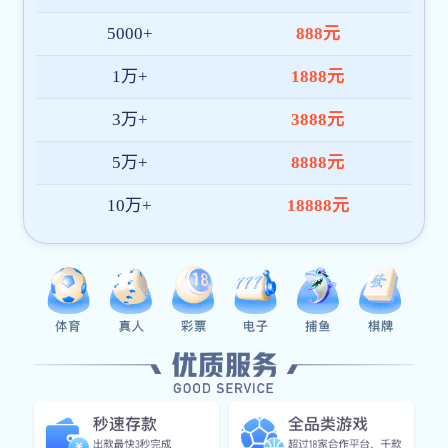
提升球队整体实力，补强中场成为当务之急。佩罗内
在科莫的表现可圈可点，他不仅具备良好的传控能
力，还能在关键时刻为球队创造机会，这对国米这样
的豪门来说尤为重要。
此外，国米的新任主教练希望通过引进年轻球员来注
入新的活力，佩罗内正好符合这一要求。他年纪轻轻
就已展现出不俗的比赛阅读能力和战术执行力，这使
得他成为教练组非常青睐的人选。
再者，随着欧洲各大联赛竞争加剧，能够挖掘潜力股
成为许多顶级俱乐部的重要策略。国米看重佩罗内不
仅仅因为他的即时战斗力，更因为他的成长潜力，因
此愿意报价3000万欧元来争取这位中场新星。