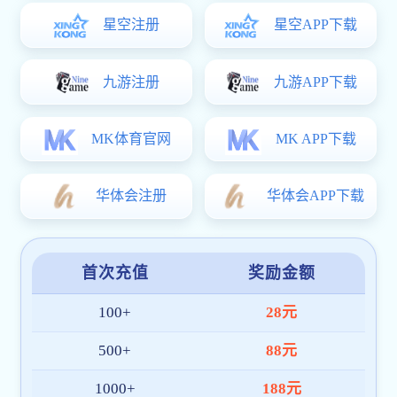
在当前的NBA赛季中，火箭队的新任主教练乌度卡的
进攻能力受到广泛关注。尽管火媒分析指出乌度卡在
进攻方面似乎存在一定不足，但火箭管理层对他充满
信任，并对球队未来的发展持乐观态度。这种信任不
仅源于乌度卡在防守端的表现和战术安排，还来源于
他与球员之间良好的沟通和互动。本篇文章将从四个
方面详细分析乌度卡的进攻能力不足、火箭管理层的
信任原因、球队未来前景以及可能的改进方向，以期
为读者提供全面深入的理解和思考。
1、乌度卡的进攻能力分析