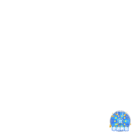
赛情境，加深对关键时刻决策制定过程中的理解与应
用。
其次，引入先进的数据分析工具，对比赛录像进行深
入剖析，以找出短板并加以改善。通过科学合理的数
据支持，可以帮助教练组制定更加精准有效的战术安
排，从而提升整体团队协作效率，实现攻击链条上的
优化整合。
最后，加强教练组内部交流合作，通过定期召开会
议，共同探讨技术细节及战术运用等问题，使得整个
团队保持一致性，提高执行力。同时，也可以邀请其
他优秀教练分享经验，以启发创新思维，为今后的发
展开拓新的思路。