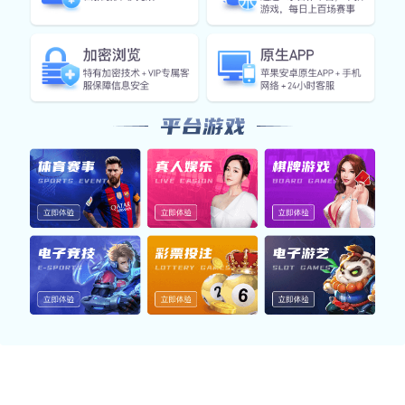
以在激烈竞争中争取更好的成绩。
2、火箭管理层对乌度卡的信任
尽管外界对乌度卡的评价不一，但火箭管理层始终保
持着高度信任。他们认为乌度卡具备出色的人际沟通
能力，并能够建立起良好的团队氛围，这对于年轻球
员的发展至关重要。管理层相信，通过时间和实践，
乌度卡会逐渐找到适合球队特点的进攻打法。
此外，管理层也重视乌度卡过去担任助理教练时期所
展现出的战术素养。他对于篮球本质的理解，以及对
于不同类型球员需求的把握，使得他在执教道路上有
着较为扎实的基础。因此，他们愿意给他更多时间进
行调整与尝试。